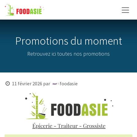
Se rendre au contenu
Promotions du moment
Retrouvez ici toutes nos promotions
11 février 2026
par
foodasie