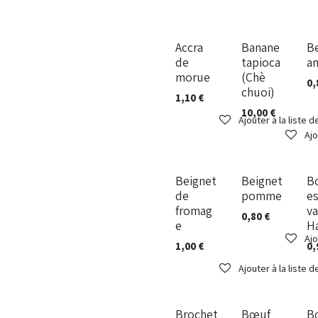
A la pièce
Au kilos
A l
Accra
Banane
B
de
tapioca
a
morue
(Chè
0,
chuoi)
1,10
€
10,00
€
Ajouter à la liste 
Ajo
A la pièce
A la pièce
A l
Beignet
Beignet
B
de
pomme
e
fromag
v
0,80
€
e
H
Ajo
1,00
€
0,
Ajouter à la liste 
Brochet
Bœuf
B