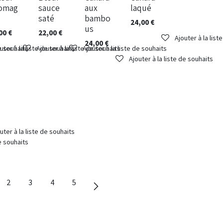
a pièce
Au kilos
Au kilos
Au kilos
romag
sauce
aux
laqué
saté
bambo
24,00
€
us
00
€
22,00
€
Ajouter à la list
24,00
€
de souhaits
uter à la liste de souhaits
Ajouter à la liste de souhaits
Ajouter à la liste de souhaits
Ajouter à la liste de souhaits
uter à la liste de souhaits
de souhaits
2
3
4
5