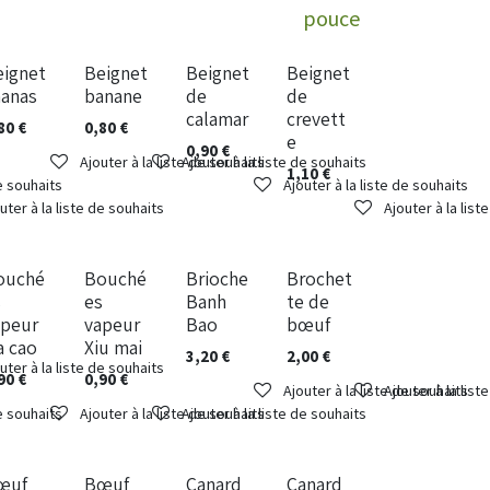
pouce
a pièce
A la pièce
A la pièce
A la pièce
eignet
Beignet
Beignet
Beignet
nanas
banane
de
de
calamar
crevett
80
€
0,80
€
e
0,90
€
Ajouter à la liste de souhaits
Ajouter à la liste de souhaits
1,10
€
de souhaits
Ajouter à la liste de souhaits
uter à la liste de souhaits
Ajouter à la list
a pièce
A la pièce
A la pièce
A la pièce
ouché
Bouché
Brioche
Brochet
s
es
Banh
te de
apeur
vapeur
Bao
bœuf
a cao
Xiu mai
3,20
€
2,00
€
uter à la liste de souhaits
90
€
0,90
€
Ajouter à la liste de souhaits
Ajouter à la list
de souhaits
Ajouter à la liste de souhaits
Ajouter à la liste de souhaits
œuf
Bœuf
Canard
Canard