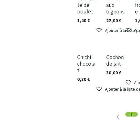
A la pièce
Au kilos
A l
te de
aux
f
poulet
oignons
e
1,40
€
22,00
€
1,
Ajouter à la liste 
Ajo
A la pièce
Au kilos
Chichi
Cochon
chocola
de lait
t
30,00
€
0,80
€
Ajo
Ajouter à la liste 
1