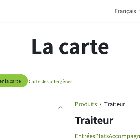
onnels
Français
La carte
r la carte
Carte des allergènes
Produits
Traiteur
Traiteur
Entrées
Plats
Accompagn